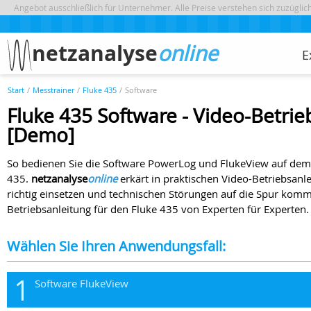
Angebot ausschließlich für Unternehmer. Alle Preise verstehen sich zuzügli
netzanalyse
online
E
Start
/
Messtrainer
/
Fluke 435
/
Software
Fluke 435 Software - Video-Betrie
[Demo]
So bedienen Sie die Software PowerLog und FlukeView auf dem
435.
netzanalyse
online
erkärt in praktischen Video-Betriebsanle
richtig einsetzen und technischen Störungen auf die Spur komm
Betriebsanleitung für den Fluke 435 von Experten für Experten.
Wählen Sie Ihren Anwendungsfall:
1
Software FlukeView