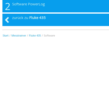
2
Software PowerLog
zurück zu
Fluke 435
Start
/
Messtrainer
/
Fluke 435
/
Software