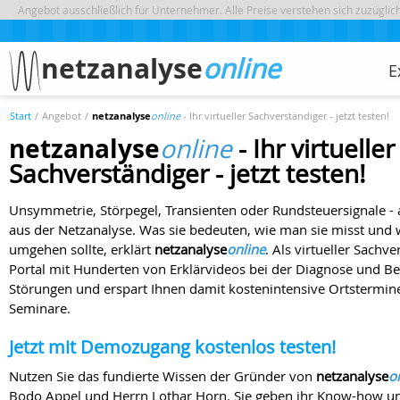
Angebot ausschließlich für Unternehmer. Alle Preise verstehen sich zuzügli
netzanalyse
online
E
Start
/
Angebot
/
netzanalyse
online
- Ihr virtueller Sachverständiger - jetzt testen!
netzanalyse
online
- Ihr virtueller
Sachverständiger - jetzt testen!
Unsymmetrie, Störpegel, Transienten oder Rundsteuersignale - a
aus der Netzanalyse. Was sie bedeuten, wie man sie misst und
umgehen sollte, erklärt
netzanalyse
online
. Als virtueller Sachve
Portal mit Hunderten von Erklärvideos bei der Diagnose und Be
Störungen und erspart Ihnen damit kostenintensive Ortstermi
Seminare.
Jetzt mit Demozugang kostenlos testen!
Nutzen Sie das fundierte Wissen der Gründer von
netzanalyse
o
Bodo Appel und Herrn Lothar Horn. Sie geben ihr Know-how und