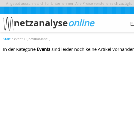
Angebot ausschließlich für Unternehmer. Alle Preise verstehen sich zuzügli
netzanalyse
online
E
Start
/
event
/
{!navibar,label!}
In der Kategorie
Events
sind leider noch keine Artikel vorhande