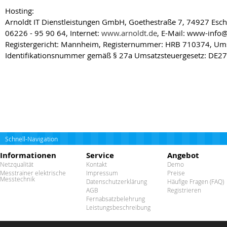
Hosting:
Arnoldt IT Dienstleistungen GmbH, Goethestraße 7, 74927 Esch
06226 - 95 90 64, Internet:
www.arnoldt.de
, E-Mail: www-info@
Registergericht: Mannheim, Registernummer: HRB 710374, Ums
Identifikationsnummer gemäß § 27a Umsatzsteuergesetz: DE
Schnell-Navigation
Informationen
Service
Angebot
Netzqualität
Kontakt
Demo
Messtrainer elektrische
Impressum
Preise
Messtechnik
Datenschutzerklärung
Häufige Fragen (FAQ)
AGB
Registrieren
Fernabsatzbelehrung
Leistungsbeschreibung