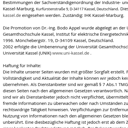
Bestimmungen der Sachverständigenordnung der Industrie- 
Kassel-Marburg,
. Di
Kurfürstenstraße 9, D-34117 Kassel, Deutschland
kassel.de
eingesehen werden. Zuständig: IHK Kassel-Marburg.
Die Promotion von Dr.-Ing. Bodo Appel wurde abgelegt an der U
Gesamthochschule Kassel, Institut für elektrische Energietechn
1996. Mönchebergstr. 19, D-34109 Kassel, Deutschland.
2002 erfolgte die Umbenennung der Universität Gesamthochsch
Universität Kassel (UNIK)
www.uni-kassel.de
.
Haftung für Inhalte:
Die Inhalte unserer Seiten wurden mit größter Sorgfalt erstellt. F
Vollständigkeit und Aktualität der Inhalte können wir jedoch k
übernehmen. Als Dienstanbieter sind wir gemäß § 7 Abs.1 TMG f
diesen Seiten nach den allgemeinen Gesetzen verantwortlich. 
sind wir als Dienstanbieter jedoch nicht verpflichtet, übermitte
fremde Informationen zu überwachen oder nach Umständen zu f
rechtswidrige Tätigkeit hinweisen. Verpflichtungen zur Entfern
Nutzung von Informationen nach den allgemeinen Gesetzen ble
unberührt. Eine diesbezügliche Haftung ist jedoch erst ab dem 