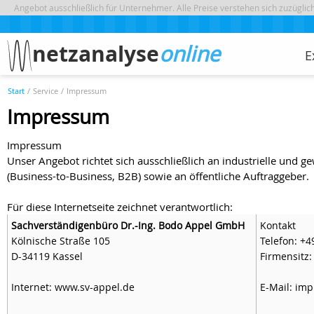
Angebot ausschließlich für Unternehmer. Alle Preise verstehen sich zuzügli
netzanalyse
online
E
Start
/
Service
/
Impressum
Impressum
Impressum
Unser Angebot richtet sich ausschließlich an industrielle und 
(Business-to-Business, B2B) sowie an öffentliche Auftraggeber.
Für diese Internetseite zeichnet verantwortlich:
Sachverständigenbüro Dr.-Ing. Bodo Appel GmbH
Kontakt
Kölnische Straße 105
Telefon: +4
D-34119 Kassel
Firmensitz:
Internet:
www.sv-appel.de
E-Mail:
imp