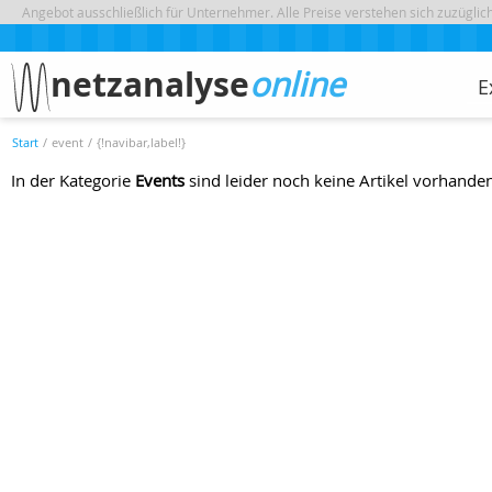
Angebot ausschließlich für Unternehmer. Alle Preise verstehen sich zuzügli
netzanalyse
online
E
Start
/
event
/
{!navibar,label!}
In der Kategorie
Events
sind leider noch keine Artikel vorhande