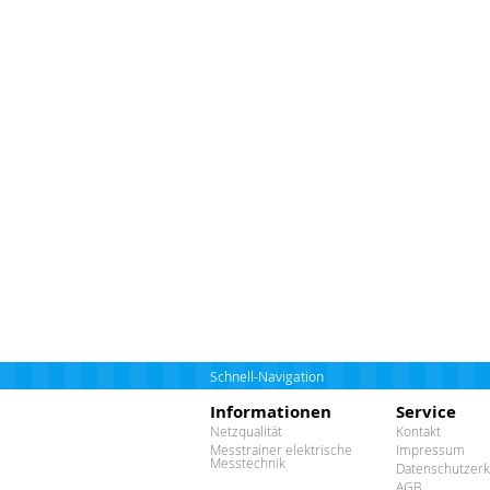
Schnell-Navigation
Informationen
Service
Netzqualität
Kontakt
Messtrainer elektrische
Impressum
Messtechnik
Datenschutzerk
AGB