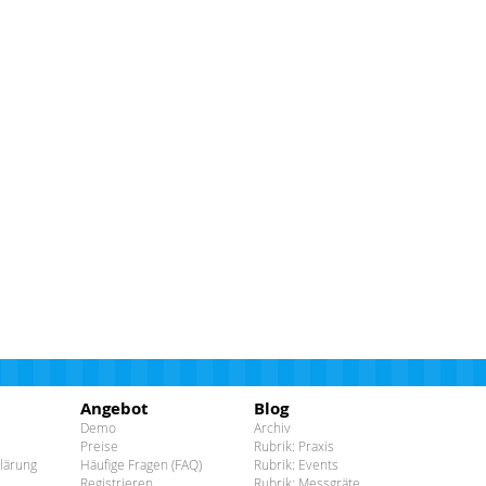
Angebot
Blog
Demo
Archiv
Preise
Rubrik: Praxis
lärung
Häufige Fragen (FAQ)
Rubrik: Events
Registrieren
Rubrik: Messgräte