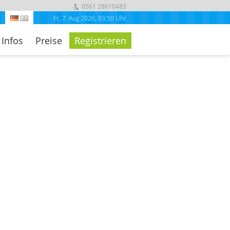
0561 28610483
Fr, 7. Aug 2026
,
03:50 Uhr
Infos
Preise
Registrieren